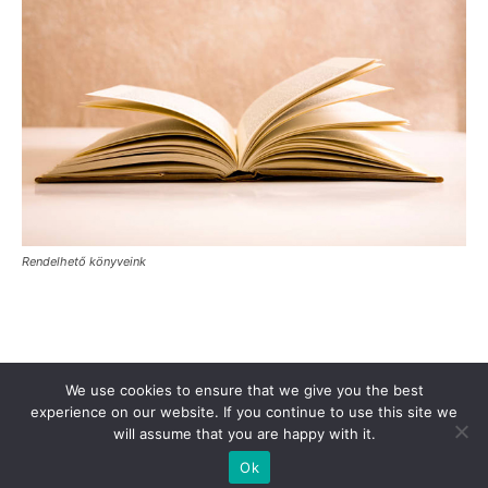
Rendelhető könyveink
Támogasd a Türkinfót!
Kiadványaink
Médiaajánlat
We use cookies to ensure that we give you the best
Impresszum
Adatkezelési Tájékoztató
ÁSZF
Alapítvány
experience on our website. If you continue to use this site we
will assume that you are happy with it.
Rólunk
Kapcsolat
Ok
© Turkinfo.hu 2020