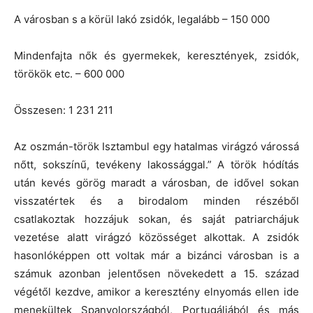
A városban s a körül lakó zsidók, legalább – 150 000
Mindenfajta nők és gyermekek, keresztények, zsidók,
törökök etc. – 600 000
Összesen: 1 231 211
Az oszmán-török Isztambul egy hatalmas virágzó várossá
nőtt, sokszínű, tevékeny lakossággal.” A török hódítás
után kevés görög maradt a városban, de idővel sokan
visszatértek és a birodalom minden részéből
csatlakoztak hozzájuk sokan, és saját patriarchájuk
vezetése alatt virágzó közösséget alkottak. A zsidók
hasonlóképpen ott voltak már a bizánci városban is a
számuk azonban jelentősen növekedett a 15. század
végétől kezdve, amikor a keresztény elnyomás ellen ide
menekültek Spanyolországból, Portugáliából és más