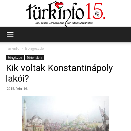
Türkinfo
Türkinfo
Böngészde
Böngészde
Történelem
Kik voltak Konstantinápoly
lakói?
2015. febr 16.