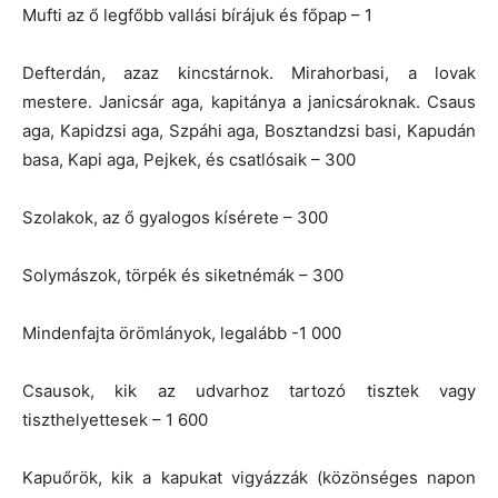
Mufti az ő legfőbb vallási bírájuk és főpap – 1
Defterdán, azaz kincstárnok. Mirahorbasi, a lovak
mestere. Janicsár aga, kapitánya a janicsároknak. Csaus
aga, Kapidzsi aga, Szpáhi aga, Bosztandzsi basi, Kapudán
basa, Kapi aga, Pejkek, és csatlósaik – 300
Szolakok, az ő gyalogos kísérete – 300
Solymászok, törpék és siketnémák – 300
Mindenfajta örömlányok, legalább -1 000
Csausok, kik az udvarhoz tartozó tisztek vagy
tiszthelyettesek – 1 600
Kapuőrök, kik a kapukat vigyázzák (közönséges napon