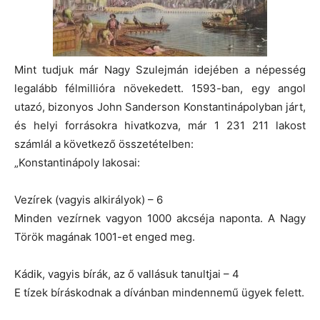
Mint tudjuk már Nagy Szulejmán idejében a népesség
legalább félmillióra növekedett. 1593-ban, egy angol
utazó, bizonyos John Sanderson Konstantinápolyban járt,
és helyi forrásokra hivatkozva, már 1 231 211 lakost
számlál a következő összetételben:
„Konstantinápoly lakosai:
Vezírek (vagyis alkirályok) – 6
Minden vezírnek vagyon 1000 akcséja naponta. A Nagy
Török magának 1001-et enged meg.
Kádik, vagyis bírák, az ő vallásuk tanultjai – 4
E tízek bíráskodnak a dívánban mindennemű ügyek felett.