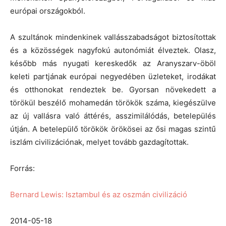
európai országokból.
A szultánok mindenkinek vallásszabadságot biztosítottak
és a közösségek nagyfokú autonómiát élveztek. Olasz,
később más nyugati kereskedők az Aranyszarv-öböl
keleti partjának európai negyedében üzleteket, irodákat
és otthonokat rendeztek be. Gyorsan növekedett a
törökül beszélő mohamedán törökök száma, kiegészülve
az új vallásra való áttérés, asszimilálódás, betelepülés
útján. A betelepülő törökök örökösei az ősi magas szintű
iszlám civilizációnak, melyet tovább gazdagítottak.
Forrás:
Bernard Lewis: Isztambul és az oszmán civilizáció
2014-05-18