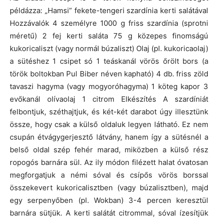
példázza: „Hamsi” fekete-tengeri szardínia kerti salátával
Hozzávalók 4 személyre 1000 g friss szardínia (sprotni
méretű) 2 fej kerti saláta 75 g közepes finomságú
kukoricaliszt (vagy normál búzaliszt) Olaj (pl. kukoricaolaj)
a sütéshez 1 csipet só 1 teáskanál vörös őrölt bors (a
török boltokban Pul Biber néven kapható) 4 db. friss zöld
tavaszi hagyma (vagy mogyoróhagyma) 1 köteg kapor 3
evőkanál olívaolaj 1 citrom Elkészítés A szardíniát
felbontjuk, széthajtjuk, és két-két darabot úgy illesztünk
össze, hogy csak a külső oldaluk legyen látható. Ez nem
csupán étvágygerjesztő látvány, hanem így a sütésnél a
belső oldal szép fehér marad, miközben a külső rész
ropogós barnára sül. Az ily módon filézett halat óvatosan
megforgatjuk a némi sóval és csípős vörös borssal
összekevert kukoricalisztben (vagy búzalisztben), majd
egy serpenyőben (pl. Wokban) 3-4 percen keresztül
barnára sütjük. A kerti salátát citrommal, sóval ízesítjük