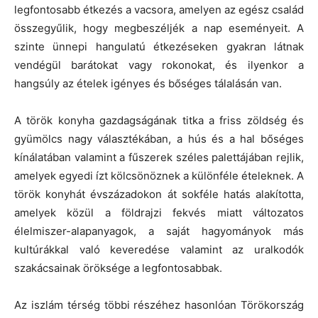
legfontosabb étkezés a vacsora, amelyen az egész család
összegyűlik, hogy megbeszéljék a nap eseményeit. A
szinte ünnepi hangulatú étkezéseken gyakran látnak
vendégül barátokat vagy rokonokat, és ilyenkor a
hangsúly az ételek igényes és bőséges tálalásán van.
A török konyha gazdagságának titka a friss zöldség és
gyümölcs nagy választékában, a hús és a hal bőséges
kínálatában valamint a fűszerek széles palettájában rejlik,
amelyek egyedi ízt kölcsönöznek a különféle ételeknek. A
török konyhát évszázadokon át sokféle hatás alakította,
amelyek közül a földrajzi fekvés miatt változatos
élelmiszer-alapanyagok, a saját hagyományok más
kultúrákkal való keveredése valamint az uralkodók
szakácsainak öröksége a legfontosabbak.
Az iszlám térség többi részéhez hasonlóan Törökország