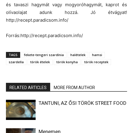
és tavaszi hagymát vagy mogyoróhagymát, kaprot és
olívaolajat adunk hozzá. Jó étvágyat!
http://recept.paradicsom.info/
Forrás:http://recept.paradicsom.info/
TAGS
fekete-tengeri szardínia
halételek
hamsi
szardella
török ételek
török konyha
török receptek
RELATED ARTICLES
MORE FROM AUTHOR
TANTUNI, AZ ŐSI TÖRÖK STREET FOOD
Menemen