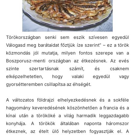
Törökországban senki sem eszik szívesen egyedül
Válogasd meg barátaidat főztjük íze szerint” – ez a török
közmondás jól mutatja, milyen fontos szerepe van a
Boszporusz-menti országban az étkezésnek. Az evés
szinte szertartásnak számít, és csaknem
elképzelhetetlen, hogy valaki egyedül vagy
gyorsétteremben csillapítsa az éhségét.
A változatos földrajzi elhelyezkedésnek és a sokféle
hagyomány keveredésének köszönhetően a francia és a
kínai után a törököké a világ harmadik leggazdagabb
konyhája. A törökök általában naponta háromszor
étkeznek, az ételt ülő helyzetben fogyasztják el. A