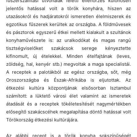
fűszerszállítási útvonalak feletti ellenőrzés különösen
jelentős hatással volt a török konyhára, hiszen az
utazásokról és hadjáratokról ismeretlen élelmiszerek és
egzotikus fűszerek kerültek az országba. A földművesek
és pásztorok egyszerű étkei mellett kialakult a szultánok
konyhaművészete is: az uralkodókat és magas rangú
tisztségviselőket szakácsok serege kényeztette
kifinomult, új ételekkel. Minden ételfajtának (leves,
zöldség, hal, kenyér stb.) megvoltak a maga specialistái.
A receptek a palotákból az egész országba, sőt, még
Oroszországba és Észak-Afrikába is eljutottak. Az
étkezési kultúra központjának elsősorban Isztambul
számított: a lüktető városi élet valamint az ismeretek
átadását és a receptek tökéletesítését nagymértékben
elősegítő szakácscéhek megalapítása döntő hatással volt
Törökország étkezési kultúrájára.
Az alábbi recept is a török konyha sokszínűségét