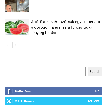
A törökök ezért szórnak egy csipet sót
a görögdinnyére: ez a furcsa trükk
tényleg hatásos
Keresés
Search
16,474
Fans
LIKE
639
Followers
FOLLOW