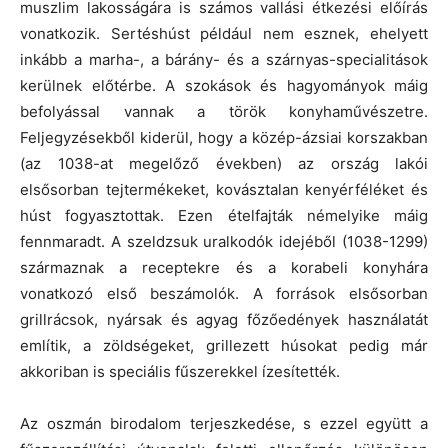
muszlim lakosságára is számos vallási étkezési előírás
vonatkozik. Sertéshúst például nem esznek, ehelyett
inkább a marha-, a bárány- és a szárnyas-specialitások
kerülnek előtérbe. A szokások és hagyományok máig
befolyással vannak a török konyhaművészetre.
Feljegyzésekből kiderül, hogy a közép-ázsiai korszakban
(az 1038-at megelőző években) az ország lakói
elsősorban tejtermékeket, kovásztalan kenyérféléket és
húst fogyasztottak. Ezen ételfajták némelyike máig
fennmaradt. A szeldzsuk uralkodók idejéből (1038-1299)
származnak a receptekre és a korabeli konyhára
vonatkozó első beszámolók. A források elsősorban
grillrácsok, nyársak és agyag főzőedények használatát
említik, a zöldségeket, grillezett húsokat pedig már
akkoriban is speciális fűszerekkel ízesítették.
Az oszmán birodalom terjeszkedése, s ezzel együtt a