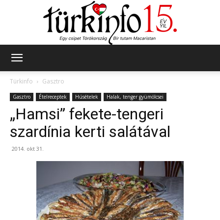
Türkinfo
Türkinfo
Gasztro
Gasztro
Ételreceptek
Húsételek
Halak, tenger gyümölcsei
„Hamsi” fekete-tengeri
szardínia kerti salátával
2014. okt 31.