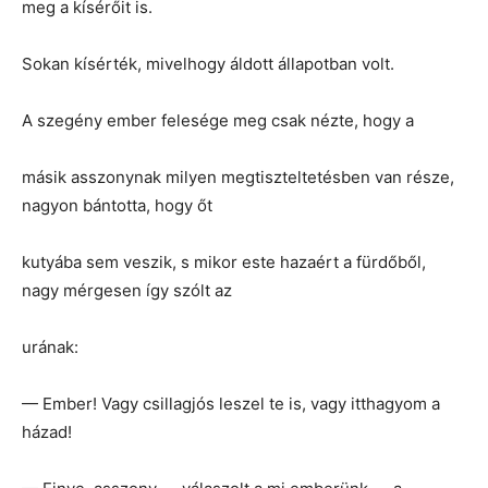
meg a kísérőit is.
Sokan kísérték, mivelhogy áldott állapotban volt.
A szegény ember felesége meg csak nézte, hogy a
másik asszonynak milyen megtiszteltetésben van része,
nagyon bántotta, hogy őt
kutyába sem veszik, s mikor este hazaért a fürdőből,
nagy mérgesen így szólt az
urának:
— Ember! Vagy csillagjós leszel te is, vagy itthagyom a
házad!