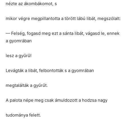
nézte az ákombákomot, s
mikor végre megpillantotta a törött lábú libát, megszólalt:
— Felség, fogasd meg ezt a sánta libát, vágasd le, ennek
a gyomrában
lesz a gyűrű!
Levágták a libát, felbontották s a gyomrában
megtalálták a gyűrűt.
A palota népe meg csak ámuldozott a hodzsa nagy
tudománya felett.