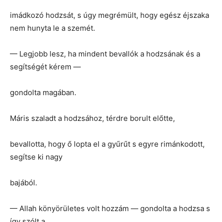
imádkozó hodzsát, s úgy megrémült, hogy egész éjszaka
nem hunyta le a szemét.
— Legjobb lesz, ha mindent bevallók a hodzsának és a
segítségét kérem —
gondolta magában.
Máris szaladt a hodzsához, térdre borult előtte,
bevallotta, hogy ő lopta el a gyűrűt s egyre rimánkodott,
segítse ki nagy
bajából.
— Allah könyörületes volt hozzám — gondolta a hodzsa s
így szólt a