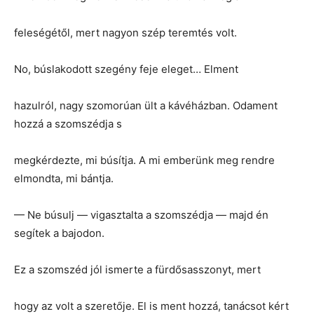
feleségétől, mert nagyon szép teremtés volt.
No, búslakodott szegény feje eleget… Elment
hazulról, nagy szomorúan ült a kávéházban. Odament
hozzá a szomszédja s
megkérdezte, mi búsítja. A mi emberünk meg rendre
elmondta, mi bántja.
— Ne búsulj — vigasztalta a szomszédja — majd én
segítek a bajodon.
Ez a szomszéd jól ismerte a fürdősasszonyt, mert
hogy az volt a szeretője. El is ment hozzá, tanácsot kért