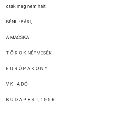
csak meg nem halt.
BÉNLI-BÁRI,
A MACSKA
T Ö R Ö K NÉPMESÉK
E U R Ó P A K Ö N Y
V K I A DÓ
B U D A P E S T, 1 9 5 9