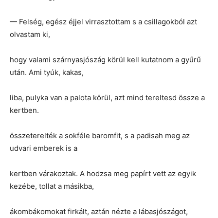
— Felség, egész éjjel virrasztottam s a csillagokból azt
olvastam ki,
hogy valami szárnyasjószág körül kell kutatnom a gyűrű
után. Ami tyúk, kakas,
liba, pulyka van a palota körül, azt mind tereltesd össze a
kertben.
összeterelték a sokféle baromfit, s a padisah meg az
udvari emberek is a
kertben várakoztak. A hodzsa meg papírt vett az egyik
kezébe, tollat a másikba,
ákombákomokat firkált, aztán nézte a lábasjószágot,