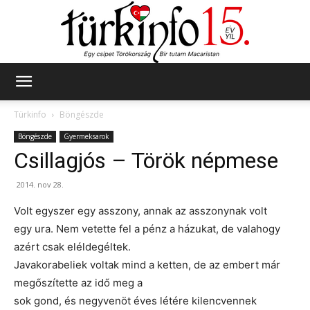
Türkinfo
Türkinfo
Böngészde
Böngészde
Gyermeksarok
Csillagjós – Török népmese
2014. nov 28.
Volt egyszer egy asszony, annak az asszonynak volt
egy ura. Nem vetette fel a pénz a házukat, de valahogy
azért csak eléldegéltek.
Javakorabeliek voltak mind a ketten, de az embert már
megőszítette az idő meg a
sok gond, és negyvenöt éves létére kilencvennek