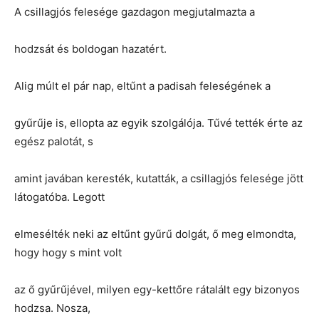
A csillagjós felesége gazdagon megjutalmazta a
hodzsát és boldogan hazatért.
Alig múlt el pár nap, eltűnt a padisah feleségének a
gyűrűje is, ellopta az egyik szolgálója. Tűvé tették érte az
egész palotát, s
amint javában keresték, kutatták, a csillagjós felesége jött
látogatóba. Legott
elmesélték neki az eltűnt gyűrű dolgát, ő meg elmondta,
hogy hogy s mint volt
az ő gyűrűjével, milyen egy-kettőre rátalált egy bizonyos
hodzsa. Nosza,