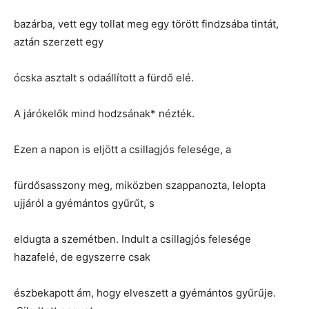
bazárba, vett egy tollat meg egy törött findzsába tintát,
aztán szerzett egy
ócska asztalt s odaállított a fürdő elé.
A járókelők mind hodzsának* nézték.
Ezen a napon is eljött a csillagjós felesége, a
fürdősasszony meg, miközben szappanozta, lelopta
ujjáról a gyémántos gyűrűt, s
eldugta a szemétben. Indult a csillagjós felesége
hazafelé, de egyszerre csak
észbekapott ám, hogy elveszett a gyémántos gyűrűje.