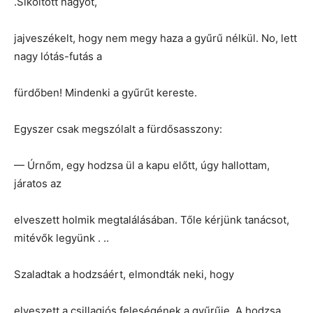
.Sikoltott nagyot,
jajveszékelt, hogy nem megy haza a gyűrű nélkül. No, lett
nagy lótás-futás a
fürdőben! Mindenki a gyűrűt kereste.
Egyszer csak megszólalt a fürdősasszony:
— Úrnőm, egy hodzsa ül a kapu előtt, úgy hallottam,
járatos az
elveszett holmik megtalálásában. Tőle kérjünk tanácsot,
mitévők legyünk . ..
Szaladtak a hodzsáért, elmondták neki, hogy
elveszett a csillagjós feleségének a gyűrűje. A hodzsa