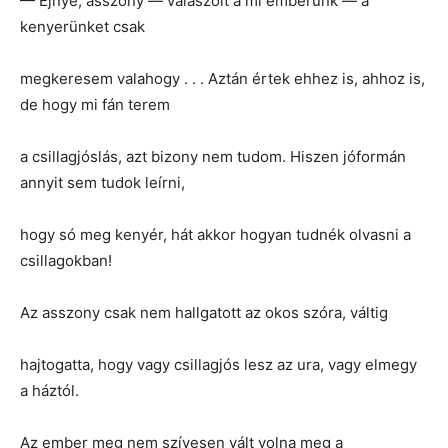
— Ejnye, asszony — válaszolt a mi emberünk — a
kenyerünket csak
megkeresem valahogy . . . Aztán értek ehhez is, ahhoz is,
de hogy mi fán terem
a csillagjóslás, azt bizony nem tudom. Hiszen jóformán
annyit sem tudok leírni,
hogy só meg kenyér, hát akkor hogyan tudnék olvasni a
csillagokban!
Az asszony csak nem hallgatott az okos szóra, váltig
hajtogatta, hogy vagy csillagjós lesz az ura, vagy elmegy
a háztól.
Az ember meg nem szívesen vált volna meg a