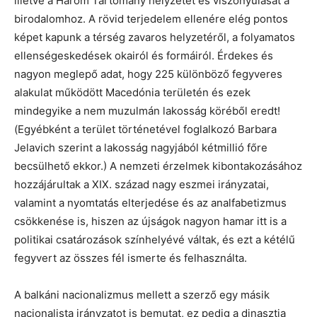
illetve a Három Tartomány helyzetét és viszonyulását a
birodalomhoz. A rövid terjedelem ellenére elég pontos
képet kapunk a térség zavaros helyzetéről, a folyamatos
ellenséges­kedések okairól és formáiról. Érdekes és
nagyon meglepő adat, hogy 225 különböző fegyveres
alakulat működött Macedónia területén és ezek
mindegyike a nem muzulmán lakosság köréből eredt!
(Egyébként a terület történetével foglalkozó Barbara
Jelavich szerint a lakosság nagyjából kétmillió főre
becsülhető ekkor.) A nemzeti érzelmek kibontakozásához
hozzájárultak a XIX. század nagy eszmei irányzatai,
valamint a nyomtatás elterjedése és az analfabetizmus
csökkenése is, hiszen az újságok nagyon hamar itt is a
politikai csatározások színhelyévé váltak, és ezt a kétélű
fegyvert az összes fél ismerte és felhasználta.
A balkáni nacionalizmus mellett a szerző egy másik
nacionalista irányzatot is bemutat, ez pedig a dinasztia