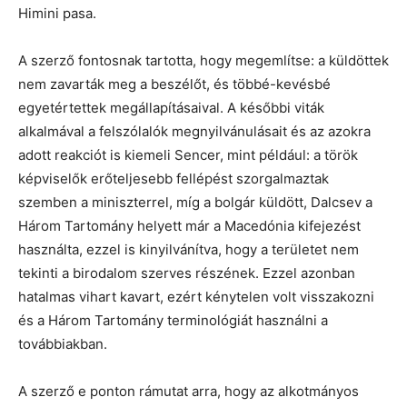
Himini pasa.
A szerző fontosnak tartotta, hogy megemlítse: a küldöttek
nem zavarták meg a beszélőt, és többé-kevésbé
egyetértettek megállapításaival. A későbbi viták
alkalmával a felszólalók megnyilvánulásait és az azokra
adott reakciót is kiemeli Sencer, mint például: a török
képviselők erőteljesebb fellépést szorgalmaztak
szemben a miniszterrel, míg a bolgár küldött, Dalcsev a
Három Tartomány helyett már a Macedónia kifejezést
használta, ezzel is kinyilvánítva, hogy a területet nem
tekinti a birodalom szerves részének. Ezzel azonban
hatalmas vihart kavart, ezért kénytelen volt visszakozni
és a Három Tartomány terminológiát használni a
továbbiakban.
A szerző e ponton rámutat arra, hogy az alkotmányos