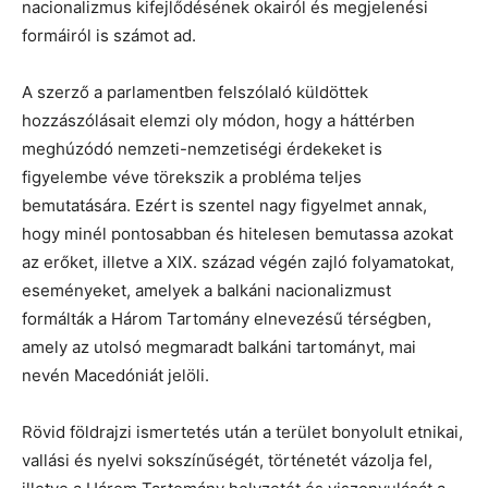
nacionalizmus kifejlődésének okairól és megjelenési
formáiról is számot ad.
A szerző a parlamentben felszólaló küldöttek
hozzászólásait elemzi oly módon, hogy a háttérben
meghúzódó nemzeti-nemzetiségi érdekeket is
figyelembe véve törekszik a probléma teljes
bemutatására. Ezért is szentel nagy figyelmet annak,
hogy minél pontosabban és hitelesen bemutassa azokat
az erőket, illetve a XIX. század végén zajló folyamatokat,
eseményeket, amelyek a balkáni nacionalizmust
formálták a Három Tartomány elnevezésű térségben,
amely az utolsó megmaradt balkáni tartományt, mai
nevén Macedóniát jelöli.
Rövid földrajzi ismertetés után a terület bonyolult etnikai,
vallási és nyelvi sokszínűségét, történetét vázolja fel,