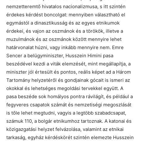
nemzetteremtő hivatalos nacionalizmusa, s itt szintén
érdekes kérdést boncolgat: mennyiben választható el
egymástól a dinasztikusság és az egyes etnikumok
érdekei, és vajon az oszmánok és a törökök, illetve a
muzulmánok és az oszmánok között mennyire lehet
határvonalat húzni, vagy inkább mennyire nem. Emre
Sencer a belügyminiszter, Husszein Himini pasa
beszédével kezdi a viták elemzését, mint megállapítja, a
miniszter jól értesült és pontos, reális képet ad a Három
Tartomány helyzetéről és gondjainak gócait is ismeri az
okokkal és lehetséges megoldási tervekkel együtt. A
pasa beszéde sok homályos pontra rávilágít, és például a
fegyveres csapatok számát és nemzetiségi megoszlását
is tőle lehet megtudni, vagyis a legtöbb szabadcsapat,
számuk 110, a bolgár etni­kumhoz tartoznak. A katonai és
közigazgatási helyzet felvázolása, valamint az etnikai
tarkaság, egyház kérdéskörét szintén elemezte Husszein