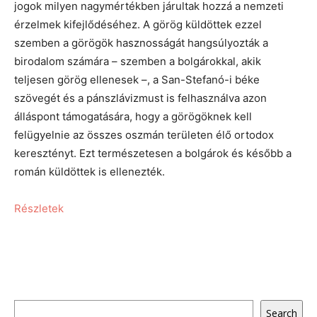
jogok milyen nagymértékben járultak hozzá a nemzeti
érzelmek kifejlődéséhez. A görög küldöttek ezzel
szemben a görögök hasznosságát hangsúlyozták a
birodalom számára – szemben a bolgárokkal, akik
teljesen görög ellenesek –, a San-Stefanó-i béke
szövegét és a pánszlávizmust is felhasználva azon
álláspont támogatására, hogy a görögöknek kell
felügyelnie az összes oszmán területen élő ortodox
keresztényt. Ezt természetesen a bolgárok és később a
román küldöttek is ellenezték.
Részletek
Keresés
Search