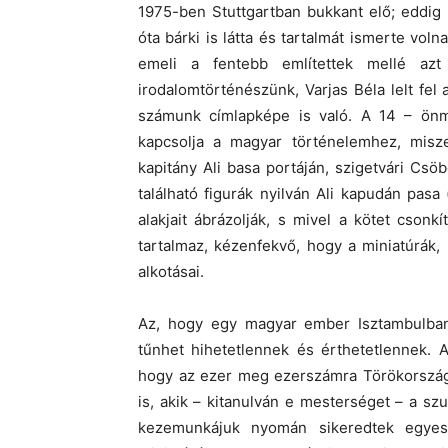
1975-ben Stuttgartban bukkant elő; eddig i
óta bárki is látta és tartalmát ismerte vo
emeli a fentebb említettek mellé azt
irodalomtörténészünk, Varjas Béla lelt fe
számunk címlapképe is való. A 14 – önma
kapcsolja a magyar történelemhez, miszer
kapitány Ali basa portáján, szigetvári Csö
található figurák nyilván Ali kapudán pasa
alakjait ábrázolják, s mivel a kötet cson
tartalmaz, kézenfekvő, hogy a miniatúrák
alkotásai.
Az, hogy egy magyar ember Isztambulban t
tűnhet hihetetlennek és érthetetlennek. 
hogy az ezer meg ezerszámra Törökországb
is, akik – kitanulván e mesterséget – a sz
kezemunkájuk nyomán sikeredtek egyes