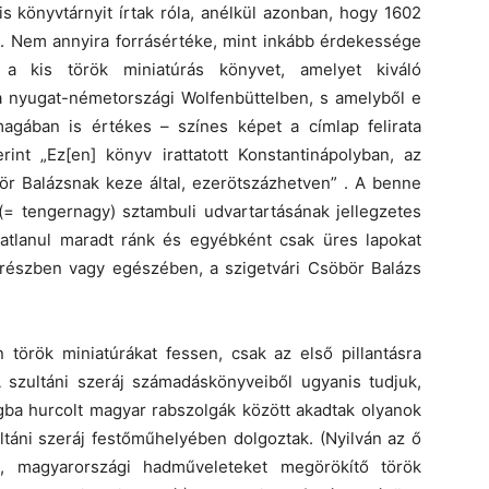
s könyvtárnyit írtak róla, anélkül azonban, hogy 1602
lna. Nem annyira forrásértéke, mint inkább érdekessége
 a kis török miniatúrás könyvet, amelyet kiváló
l a nyugat-németországi Wolfenbüttelben, s amelyből e
gában is értékes – színes képet a címlap felirata
int „Ez[en] könyv irattatott Konstantinápolyban, az
bör Balázsnak keze által, ezerötszázhetven” . A benne
 (= tengernagy) sztambuli udvartartásának jellegzetes
kítatlanul maradt ránk és egyébként csak üres lapokat
, részben vagy egészében, a szigetvári Csöbör Balázs
örök miniatúrákat fessen, csak az első pillantásra
A szultáni szeráj számadáskönyveiből ugyanis tudjuk,
a hurcolt magyar rabszolgák között akadtak olyanok
ultáni szeráj festőműhelyében dolgoztak. (Nyilván az ő
, magyarországi hadműveleteket megörökítő török