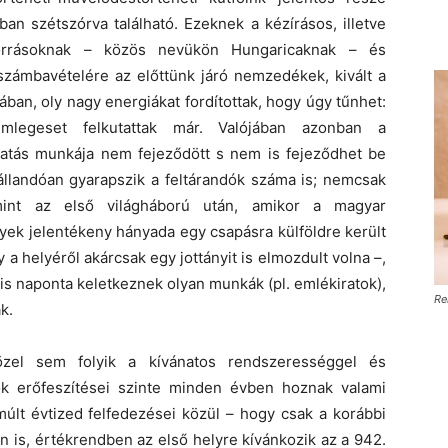
ban szétszórva található. Ezeknek a kézírásos, illetve
forrásoknak – közös nevükön Hungaricaknak – és
számbavételére az előttünk járó nemzedékek, kivált a
ban, oly nagy energiákat fordítottak, hogy úgy tűnhet:
mlegeset felkutattak már. Valójában azonban a
atás munkája nem fejeződött s nem is fejeződhet be
állandóan gyarapszik a feltárandók száma is; nemcsak
mint az első világháború után, amikor a magyar
ek jelentékeny hányada egy csapásra külföldre került
y a helyéről akárcsak egy jottányit is elmozdult volna –,
is naponta keletkeznek olyan munkák (pl. emlékiratok),
Re
k.
özel sem folyik a kívánatos rendszerességgel és
tók erőfeszítései szinte minden évben hoznak valami
últ évtized felfedezései közül – hogy csak a korábbi
 is, értékrendben az első helyre kívánkozik az a 942.