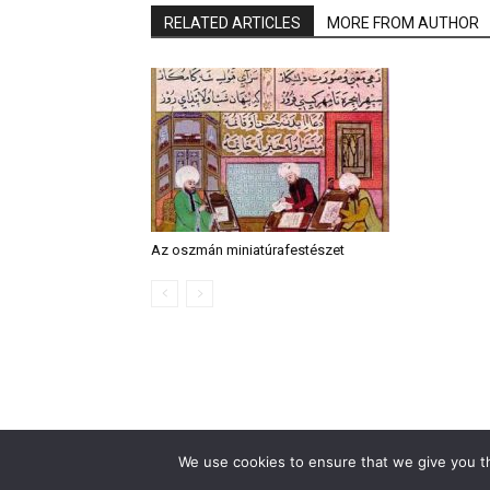
RELATED ARTICLES
MORE FROM AUTHOR
Az oszmán miniatúrafestészet
We use cookies to ensure that we give you th
© Turkinfo.hu 2020
Támogasd a