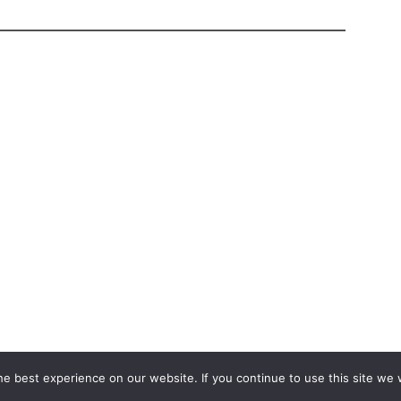
e best experience on our website. If you continue to use this site we w
 Türkinfót!
Kiadványaink
Médiaajánlat
Impresszum
Adatkezelési Tá