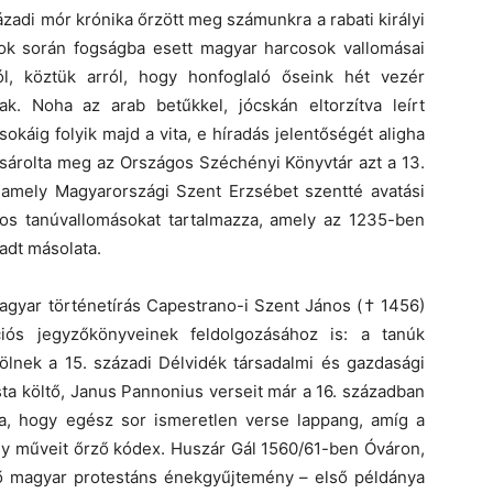
ázadi mór krónika őrzött meg számunkra a rabati királyi
ások során fogságba esett magyar harcosok vallomásai
l, köztük arról, hogy honfoglaló őseink hét vezér
k. Noha az arab betűkkel, jócskán eltorzítva leírt
káig folyik majd a vita, e híradás jelentőségét aligha
ásárolta meg az Országos Széchényi Könyvtár azt a 13.
, amely Magyarországi Szent Erzsébet szentté avatási
os tanúvallomásokat tartalmazza, amely az 1235-ben
adt másolata.
agyar történetírás Capestrano-i Szent János († 1456)
iós jegyzőkönyveinek feldolgozásához is: a tanúk
zölnek a 15. századi Délvidék társadalmi és gazdasági
ta költő, Janus Pannonius verseit már a 16. században
lna, hogy egész sor ismeretlen verse lappang, amíg a
egy műveit őrző kódex. Huszár Gál 1560/61-ben Óváron,
ő magyar protestáns énekgyűjtemény – első példánya