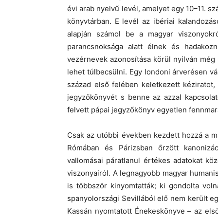
évi arab nyelvű levél, amelyet egy 10–11. sz
könyvtárban. E levél az ibériai kalandoz
alapján számol be a magyar viszonyokró
parancsnoksága alatt élnek és hadakozna
vezérnevek azonosítása körül nyilván még so
lehet túlbecsülni. Egy londoni árverésen v
század első felében keletkezett kéziratot
jegyzőkönyvét s benne az azzal kapcsolat
felvett pápai jegyzőkönyv egyetlen fennmar
Csak az utóbbi években kezdett hozzá a m
Rómában és Párizsban őrzött kanonizác
vallomásai páratlanul értékes adatokat kö
viszonyairól. A legnagyobb magyar humanis
is többször kinyomtatták; ki gondolta vo
spanyolországi Sevillából elő nem került 
Kassán nyomtatott Énekeskönyve – az els