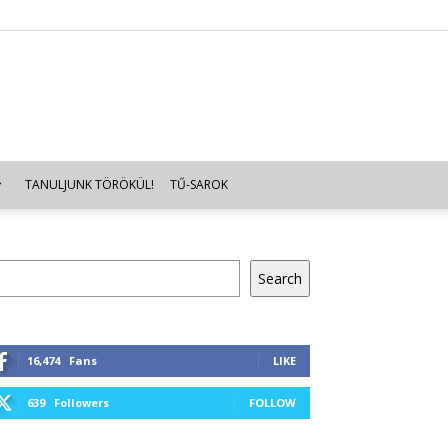
TANULJUNK TÖRÖKÜL!
TŰ-SAROK
resés
Search
16,474
Fans
LIKE
639
Followers
FOLLOW