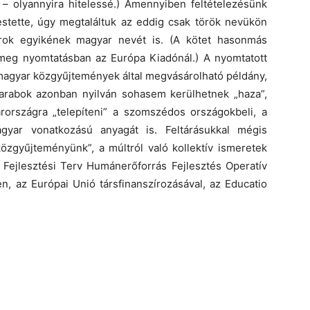
i – olyannyira hitelessé.) Amennyiben feltételezésünk
estette, úgy megtaláltuk az eddig csak török nevükön
rok egyikének magyar nevét is. (A kötet hasonmás
meg nyomtatásban az Európa Kiadónál.) A nyomtatott
magyar közgyűjtemények által megvásárolható példány,
arabok azonban nyilván sohasem kerülhetnek „haza”,
országra „telepíteni” a szomszédos országokbeli, a
gyar vonatkozású anyagát is. Feltárásukkal mégis
özgyűjteményünk”, a múltról való kollektív ismeretek
i Fejlesztési Terv Humánerőforrás Fejlesztés Operatív
n, az Európai Unió társfinanszírozásával, az Educatio