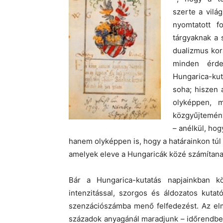
szerte a világ
nyomtatott 
tárgyaknak a 
dualizmus korá
minden érde
Hungarica-kut
soha; hiszen 
olyképpen, 
közgyűjtemény
– anélkül, hog
hanem olyképpen is, hogy a határainkon túl 
amelyek eleve a Hungaricák közé számítana
Bár a Hungarica-kutatás napjainkban k
intenzitással, szorgos és áldozatos kuta
szenzációszámba menő felfedezést. Az elm
századok anyagánál maradjunk – időrendben