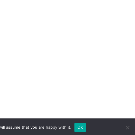
ill assume that you are happy with it.
Ok
jékoztató
ÁSZF
Alapítvány
Rólunk
Kapcsolat