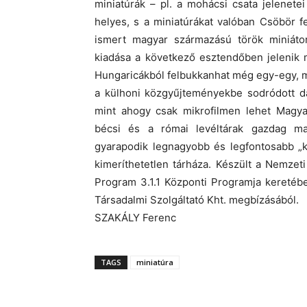
miniatúrák – pl. a mohácsi csata jelenete
helyes, s a miniatúrákat valóban Csöbör f
ismert magyar származású török miniáto
kiadása a következő esztendőben jelenik 
Hungaricákból felbukkanhat még egy-egy, 
a külhoni közgyűjteményekbe sodródott d
mint ahogy csak mikrofilmen lehet Magyar
bécsi és a római levéltárak gazdag ma
gyarapodik legnagyobb és legfontosabb „k
kimeríthetetlen tárháza. Készült a Nemzet
Program 3.1.1 Központi Programja keretébe
Társadalmi Szolgáltató Kht. megbízásából.
SZAKÁLY Ferenc
TAGS
miniatúra