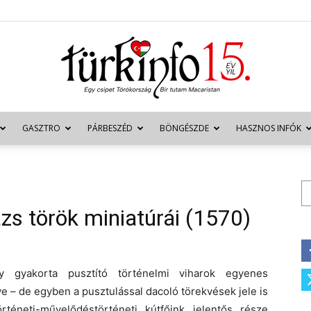
GASZTRO
PÁRBESZÉD
BÖNGÉSZDE
HASZNOS INFÓK
Türkinfo
Ke
zs török miniatúrái (1570)
y gyakorta pusztító történelmi viharok egyenes
 – de egyben a pusztulással dacoló törekvések jele is
rténeti-művelődéstörténeti kútfőink jelentős része