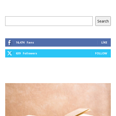
Ara
Search
16,474
Fans
LIKE
639
Followers
FOLLOW