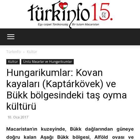
Türkinfo
Türkinfo
Kültür
Kültür
Ünlü Macarlar ve Hungarikumlar
Hungarikumlar: Kovan
kayaları (Kaptárkövek) ve
Bükk bölgesindeki taş oyma
kültürü
10. Oca 2017
Macaristan’ın kuzeyinde, Bükk dağlarından güneye
doğru kalan Aşağı Bükk bölgesi, Alföld ovası ve