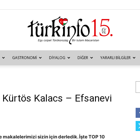
GASTRONOMI
DIYALOG
DIĞER
YARARLI BILGILER
Türkinfo
Ar
 Kürtös Kalacs – Efsanevi
makalelerimizi sizin için derledik. İşte TOP 10