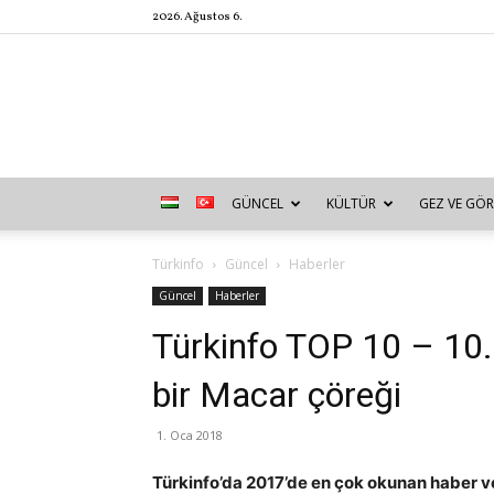
2026. Ağustos 6.
GÜNCEL
KÜLTÜR
GEZ VE GÖR
Türkinfo
Güncel
Haberler
Güncel
Haberler
Türkinfo TOP 10 – 10.
bir Macar çöreği
1. Oca 2018
Türkinfo’da 2017’de en çok okunan haber ve 