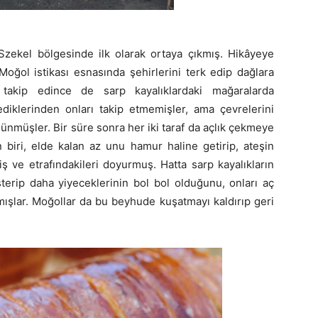
Szekel bölgesinde ilk olarak ortaya çıkmış. Hikâyeye
oğol istikası esnasında şehirlerini terk edip dağlara
i takip edince de sarp kayalıklardaki mağaralarda
ediklerinden onları takip etmemişler, ama çevrelerini
şünmüşler. Bir süre sonra her iki taraf da açlık çekmeye
n biri, elde kalan az unu hamur haline getirip, ateşin
ş ve etrafındakileri doyurmuş. Hatta sarp kayalıkların
terip daha yiyeceklerinin bol bol olduğunu, onları aç
ışlar. Moğollar da bu beyhude kuşatmayı kaldırıp geri