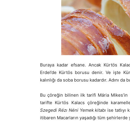
Buraya kadar efsane. Ancak Kürtös Kalac
Erdel’de Kürtös borusu denir. Ve işte Kürt
kalınlığı da soba borusu kadardır. Adını da 
Bu çöreğin bilinen ilk tarifi Mária Mikes’i
tarifte Kürtös Kalacs çöreğinde karamell
Szegedi Rézı Néni Yemek kitabı
ise tatlıyı 
itibaren Macarların yaşadığı tüm şehirlerde 