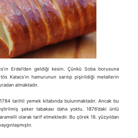
s’ın Erdel’den geldiği kesin. Çünkü Soba borusuna
ös Kalacs’ın hamurunun sarılıp pişirildiği metallerin
buradan almaktadır.
n 1784 tarihli yemek kitabında bulunmaktadır. Ancak bu
eştirilmiş şeker tabakası daha yoktu. 1876’daki ünlü
karamelli olarak tarif etmektedir. Bu çörek 18. yüzyıldan
yaygınlaşmıştır.