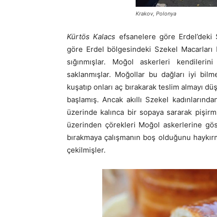
Krakov, Polonya
Kürtös Kalacs
efsanelere göre Erdel’deki 
göre Erdel bölgesindeki Szekel Macarları M
sığınmışlar. Moğol askerleri kendilerin
saklanmışlar. Moğollar bu dağları iyi bilm
kuşatıp onları aç bırakarak teslim almayı dü
başlamış. Ancak akıllı Szekel kadınlarında
üzerinde kalınca bir sopaya sararak pişirmi
üzerinden çörekleri Moğol askerlerine gös
bırakmaya çalışmanın boş olduğunu haykırm
çekilmişler.