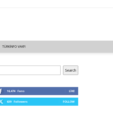
TÜRKINFO VAKFI
a
Search
16,474
Fans
LIKE
639
Followers
FOLLOW