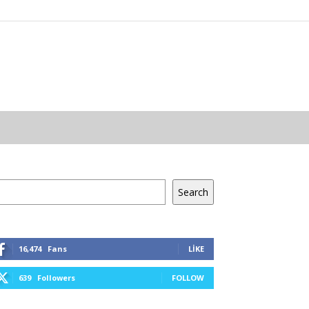
a
Search
16,474
Fans
LIKE
639
Followers
FOLLOW