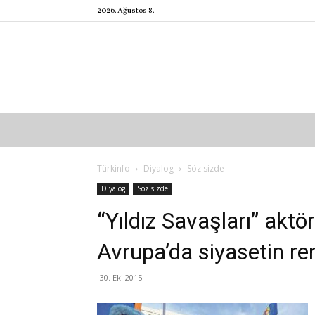
2026. Ağustos 8.
Türkinfo
Diyalog
Söz sizde
Diyalog
Söz sizde
“Yıldız Savaşları” aktö
Avrupa’da siyasetin ren
30. Eki 2015