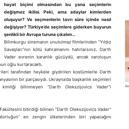
hayat biçimi olmasından bu yana seçimlerin
değişmez ikilisi. Peki, ama adaylar kimlerden
oluşuyor? Ve seçmenlerin tavrı süre içinde nasıl
değişiyor? Türkiye’de seçimlere giderken buyurun
şenlikli bir Avrupa turuna çıkalım…
Bilimkurgu sinemanın unutulmaz filmlerinden “Yıldız
Savaşları”nın kötü kahramanını hatırlarsınız. Darth
Vader evrenin karanlık gücüydü, ancak varoluşun
nun oğlu kurtaracaktı.
ileri tarafından heykele giydirilen kostümlerle Darth
nyasının bir parçasıydı. Ukrayna’da başkanlık seçimleri
 kimliği bilinmeyen “Darth Olekszijovics Vader”i
Re
ültesini bitirdiği bilinen “Darth Olekszijovics Vader”
atorluğun” en zengin ülkelerinden biri yapacağını