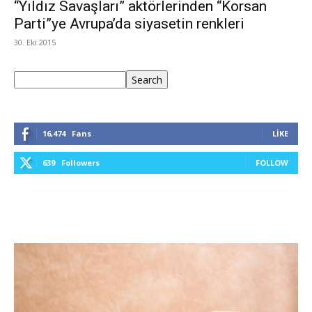
“Yıldız Savaşları” aktörlerinden “Korsan
Parti”ye Avrupa’da siyasetin renkleri
30. Eki 2015
Ara
Search
16,474
Fans
LIKE
639
Followers
FOLLOW