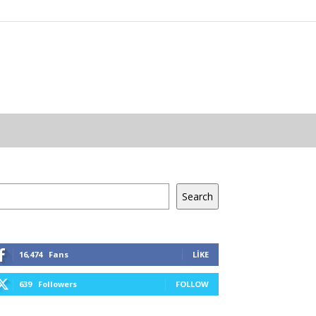
a
Search
16,474
Fans
LIKE
kları

639
Followers
FOLLOW
rini
