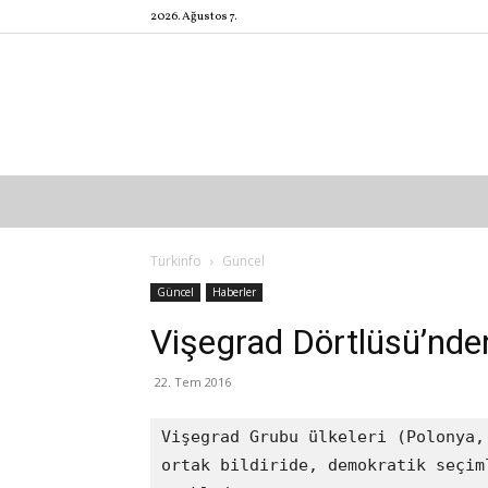
2026. Ağustos 7.
Türkinfo
Güncel
Güncel
Haberler
Vişegrad Dörtlüsü’nden
22. Tem 2016
Vişegrad Grubu ülkeleri (Polonya,
ortak bildiride, demokratik seçim