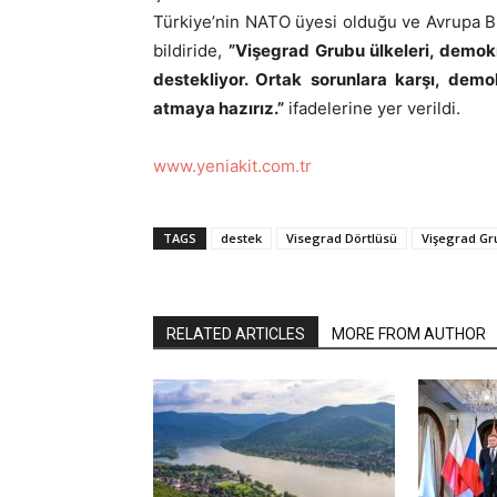
Türkiye’nin NATO üyesi olduğu ve Avrupa B
bildiride,
”Vişegrad Grubu ülkeleri, demok
destekliyor. Ortak sorunlara karşı, demokr
atmaya hazırız.”
ifadelerine yer verildi.
www.yeniakit.com.tr
TAGS
destek
Visegrad Dörtlüsü
Vişegrad Gr
RELATED ARTICLES
MORE FROM AUTHOR