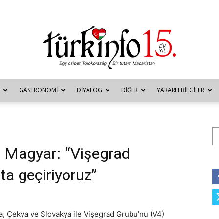
GASTRONOMI
DIYALOG
DIĞER
YARARLI BILGILER
Türkinfo
Ar
 Magyar: “Vişegrad
ta geçiriyoruz”
, Çekya ve Slovakya ile Vişegrad Grubu’nu (V4)