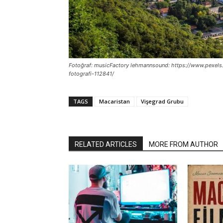
Fotoğraf: musicFactory lehmannsound: https://www.pexels
fotografi-112841/
TAGS
Macaristan
Vişegrad Grubu
RELATED ARTICLES
MORE FROM AUTHOR