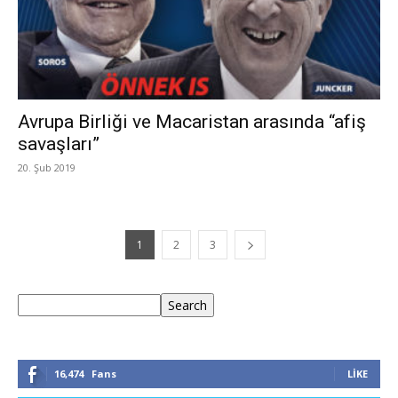
Avrupa Birliği ve Macaristan arasında “afiş
savaşları”
20. Şub 2019
1
2
3
Ara
Search
16,474
Fans
LIKE