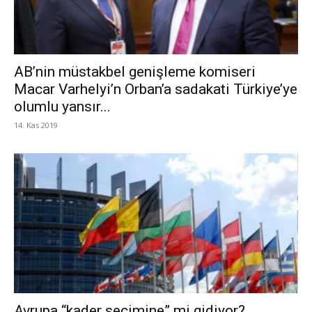
AB’nin müstakbel genişleme komiseri
Macar Varhelyi’n Orban’a sadakati Türkiye’ye
olumlu yansır...
14. Kas 2019
Avrupa “kader seçimine” mi gidiyor?