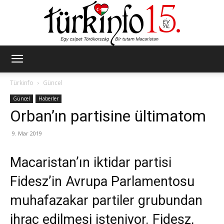
Türkinfo
Türkinfo
Güncel
Güncel
Haberler
Orban’ın partisine ültimatom
9. Mar 2019
Macaristan’ın iktidar partisi
Fidesz’in Avrupa Parlamentosu
muhafazakar partiler grubundan
ihraç edilmesi isteniyor. Fidesz,