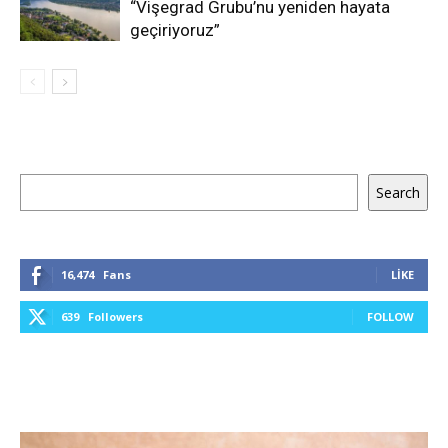
“Vişegrad Grubu’nu yeniden hayata
geçiriyoruz”
Ara
Search
16,474
Fans
LIKE
639
Followers
FOLLOW