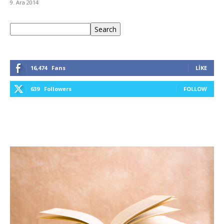
9. Ara 2014
Ara
Search
16,474
Fans
LIKE
639
Followers
FOLLOW