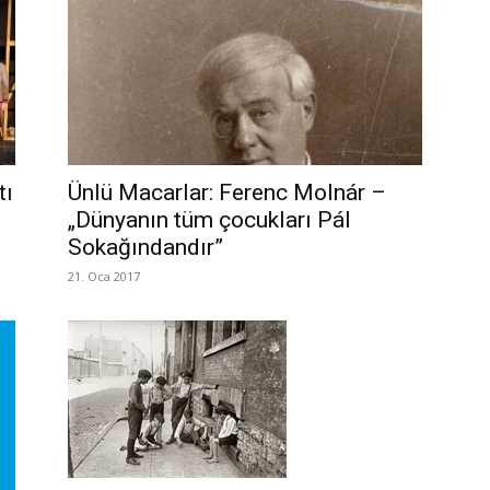
tı
Ünlü Macarlar: Ferenc Molnár –
„Dünyanın tüm çocukları Pál
Sokağındandır”
21. Oca 2017