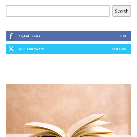
Ara
Search
16,474
Fans
LIKE
639
Followers
FOLLOW