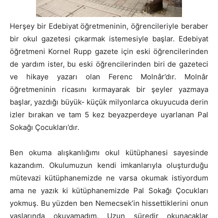
Herşey bir Edebiyat öğretmeninin, öğrencileriyle beraber
bir okul gazetesi çıkarmak istemesiyle başlar. Edebiyat
öğretmeni Kornel Rupp gazete için eski öğrencilerinden
de yardım ister, bu eski öğrencilerinden biri de gazeteci
ve hikaye yazarı olan Ferenc Molnâr’dır. Molnâr
öğretmeninin ricasını kırmayarak bir şeyler yazmaya
başlar, yazdığı büyük- küçük milyonlarca okuyucuda derin
izler bırakan ve tam 5 kez beyazperdeye uyarlanan Pal
Sokağı Çocukları’dır.
Ben okuma alışkanlığımı okul kütüphanesi sayesinde
kazandım. Okulumuzun kendi imkanlarıyla oluşturduğu
mütevazi kütüphanemizde ne varsa okumak istiyordum
ama ne yazık ki kütüphanemizde Pal Sokağı Çocukları
yokmuş. Bu yüzden ben Nemecsek’in hissettiklerini onun
yaşlarında okuyamadım. Uzun süredir okunacaklar