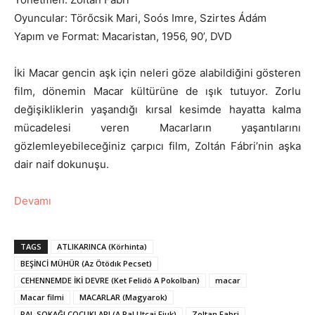
Oyuncular: Törőcsik Mari, Soós Imre, Szirtes Ádám
Yapım ve Format: Macaristan, 1956, 90’, DVD
İki Macar gencin aşk için neleri göze alabildiğini gösteren
film, dönemin Macar kültürüne de ışık tutuyor. Zorlu
değişikliklerin yaşandığı kırsal kesimde hayatta kalma
mücadelesi veren Macarların yaşantılarını
gözlemleyebileceğiniz çarpıcı film, Zoltán Fábri’nin aşka
dair naif dokunuşu.
Devamı
TAGS
ATLIKARINCA (Körhinta)
BEŞİNCİ MÜHÜR (Az Ötödık Pecset)
CEHENNEMDE İKİ DEVRE (Ket Felidö A Pokolban)
macar
Macar filmi
MACARLAR (Magyarok)
PAL SOKAĞI ÇOCUKLARI (A Pal Utcai Fiuk)
Zoltan Fabri