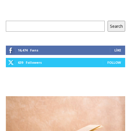
Ara
Search
16,474
Fans
LIKE
639
Followers
FOLLOW