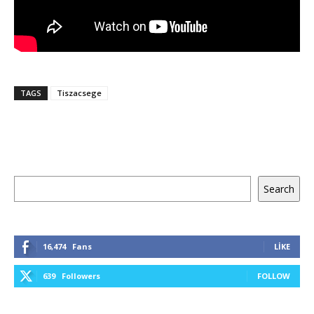
TAGS
Tiszacsege
Ara
Search
16,474
Fans
LIKE
639
Followers
FOLLOW