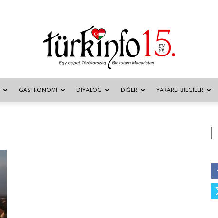
GASTRONOMI
DIYALOG
DIĞER
YARARLI BILGILER
Türkinfo
A