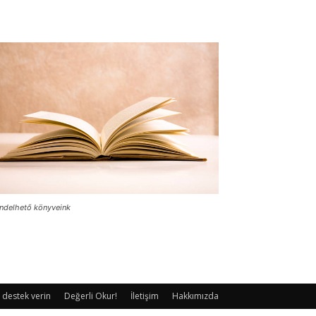
ndelhető könyveink
 destek verin
Değerli Okur!
İletişim
Hakkımızda