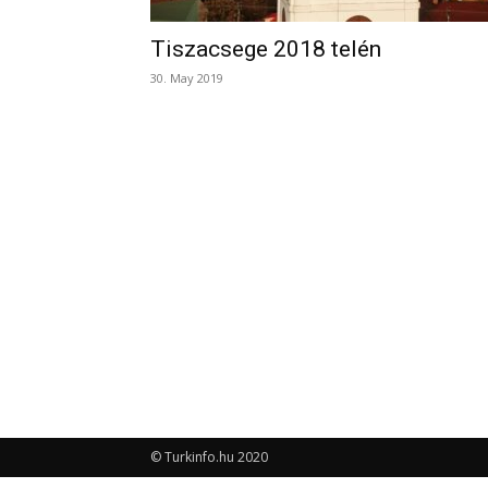
Tiszacsege 2018 telén
30. May 2019
© Turkinfo.hu 2020