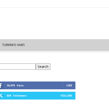
TÜRKINFO VAKFI
ra
Search
16,474
Fans
LIKE
639
Followers
FOLLOW