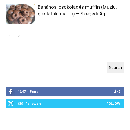
Banános, csokoládés muffin (Muzlu,
çikolatalı muffin) – Szegedi Ági
Ara
Search
16,474
Fans
LIKE
639
Followers
FOLLOW