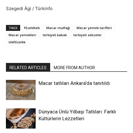
Szegedi Ági / Türkinfo
TAGS
főzelékek
Macar mutfağı
Macar yemek tarifleri
Macar yemekleri
terbiyeli kabak
terbiyeli sebzeler
tökfőzelék
RELATED ARTICLES
MORE FROM AUTHOR
Macar tatlıları Ankara’da tanıtıldı
Dünyaca Ünlü Yılbaşı Tatlıları: Farklı
Kültürlerin Lezzetleri