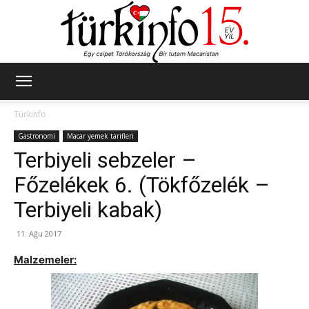
Türkinfo
Türkinfo
Gastronomi
Macar yemek tarifleri
Terbiyeli sebzeler –
Főzelékek 6. (Tökfőzelék –
Terbiyeli kabak)
11. Ağu 2017
Malzemeler: