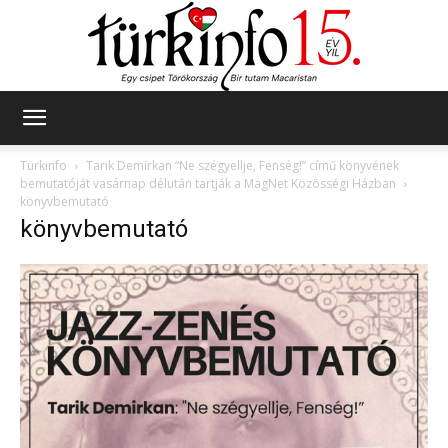
Türkinfo
Türkinfo
Tarik Demirkan “Ne szégyellje, Fenség!” című könyvének
bemutatóját vasárnap délután tartják a MagNet Közösségi Házban
könyvbemutató
könyvbemutató