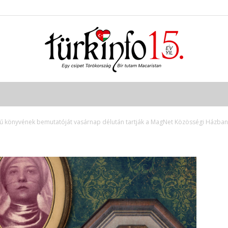
Türkinfo
ímű könyvének bemutatóját vasárnap délután tartják a MagNet Közösségi Házban