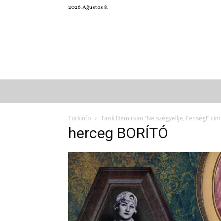
2026. Ağustos 8.
Türkinfo
Tarik Demirkan “Ne szégyellje, Fenség!” c
herceg BORÍTÓ