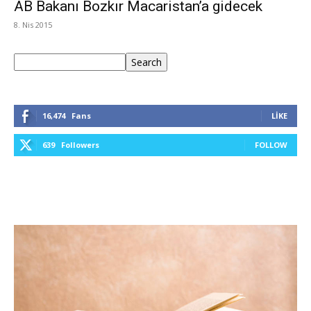
AB Bakanı Bozkır Macaristan’a gidecek
8. Nis 2015
Ara
Search
16,474
Fans
LIKE
639
Followers
FOLLOW