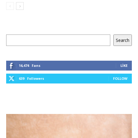
Ara
Search
16,474
Fans
LIKE
639
Followers
FOLLOW