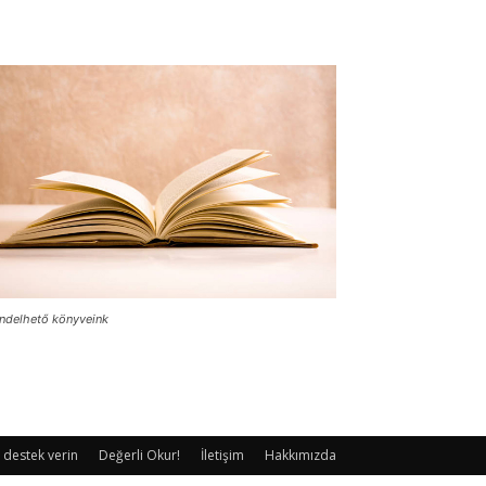
ndelhető könyveink
 destek verin
Değerli Okur!
İletişim
Hakkımızda