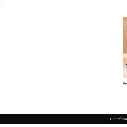
Re
Türkinfo’ya