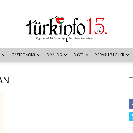
GASTRONOMI
DIYALOG
DIĞER
YARARLI BILGILER
Türkinfo
MAN
A