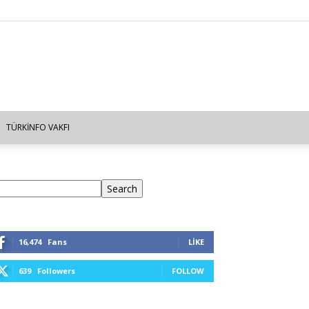
TÜRKINFO VAKFI
ra
Search
16,474
Fans
LIKE
639
Followers
FOLLOW