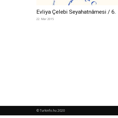
Evliya Çelebi Seyahatnâmesi / 6.
22. Mar 2015
© Turkinfo.hu 2020