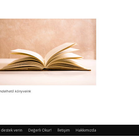
ndelhető könyveink
 destek verin
Değerli Okur!
İletişim
Hakkımızda