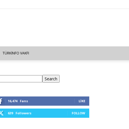
TÜRKINFO VAKFI
ra
Search
16,474
Fans
LIKE
639
Followers
FOLLOW