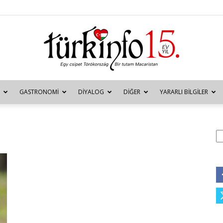
GASTRONOMI
DIYALOG
DIĞER
YARARLI BILGILER
Türkinfo
A