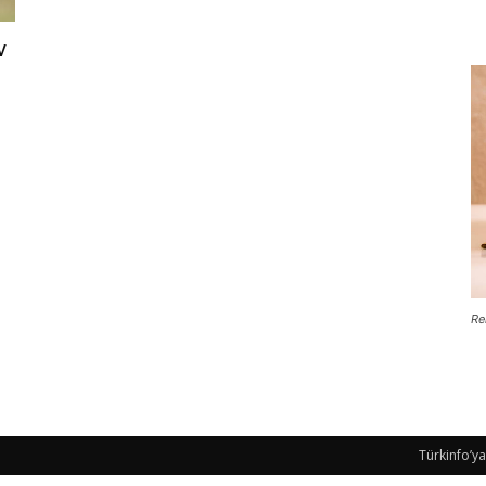
v
Re
Türkinfo’ya