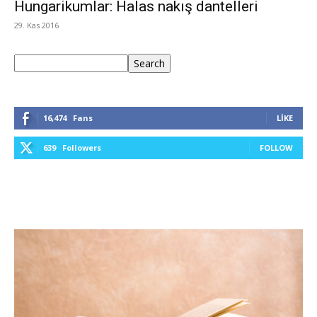
Hungarikumlar: Halas nakış dantelleri
29. Kas 2016
Ara
Search
16,474
Fans
LIKE
639
Followers
FOLLOW