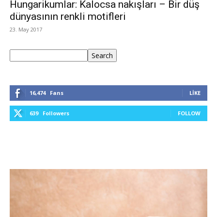
Hungarikumlar: Kalocsa nakışları – Bir düş
dünyasının renkli motifleri
23. May 2017
Ara
Search
16,474
Fans
LIKE
639
Followers
FOLLOW