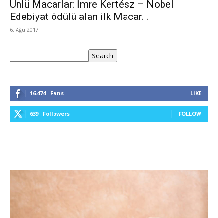
Ünlü Macarlar: İmre Kertész – Nobel
Edebiyat ödülü alan ilk Macar...
6. Ağu 2017
Ara
Search
16,474
Fans
LIKE
639
Followers
FOLLOW