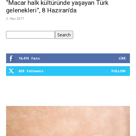
“Macar halk kültüründe yaşayan Türk
gelenekleri”, 8 Haziran’da
2. Haz 2017
Ara
Search
16,474
Fans
LIKE
639
Followers
FOLLOW