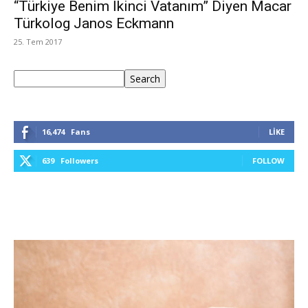
“Türkiye Benim İkinci Vatanım” Diyen Macar
Türkolog Janos Eckmann
25. Tem 2017
Ara
Search
16,474
Fans
LIKE
639
Followers
FOLLOW