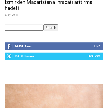
İzmir’den Macaristan’a ihracatı arttırma
hedefi
6. Eyl 2018
Ara
Search
16,474
Fans
LIKE
639
Followers
FOLLOW