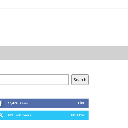
a
Search
16,474
Fans
LIKE
639
Followers
FOLLOW