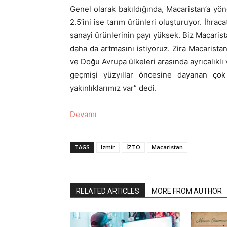
Genel olarak bakıldığında, Macaristan’a yöne
2.5’ini ise tarım ürünleri oluşturuyor. İhrac
sanayi ürünlerinin payı yüksek. Biz Macarista
daha da artmasını istiyoruz. Zira Macarista
ve Doğu Avrupa ülkeleri arasında ayrıcalıklı
geçmişi yüzyıllar öncesine dayanan çok g
yakınlıklarımız var” dedi.
Devamı
TAGS
Izmír
İZTO
Macaristan
RELATED ARTICLES
MORE FROM AUTHOR