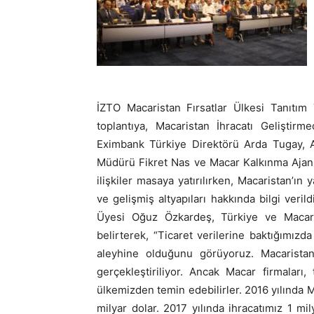
İZTO Macaristan Fırsatlar Ülkesi Tanıtım 
toplantıya, Macaristan İhracatı Gelişti
Eximbank Türkiye Direktörü Arda Tugay, A
Müdürü Fikret Nas ve Macar Kalkınma Ajansı y
ilişkiler masaya yatırılırken, Macaristan’ın
ve gelişmiş altyapıları hakkında bilgi veri
Üyesi Oğuz Özkardeş, Türkiye ve Macarist
belirterek, “Ticaret verilerine baktığımızd
aleyhine olduğunu görüyoruz. Macaristan 
gerçekleştiriliyor. Ancak Macar firmaları
ülkemizden temin edebilirler. 2016 yılında M
milyar dolar. 2017 yılında ihracatımız 1 mil