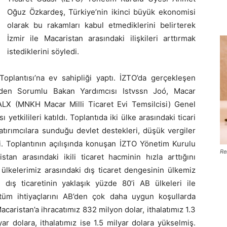
Oğuz Özkardeş, Türkiye’nin ikinci büyük ekonomisi
olarak bu rakamları kabul etmediklerini belirterek
İzmir ile Macaristan arasındaki ilişkileri arttırmak
istediklerini söyledi.
Toplantısı’na ev sahipliği yaptı. İZTO’da gerçekleşen
rmeden Sorumlu Bakan Yardımcısı Istvssn Joó, Macar
LX (MNKH Macar Milli Ticaret Evi Temsilcisi) Genel
etkilileri katıldı. Toplantıda iki ülke arasındaki ticari
 yatırımcılara sunduğu devlet destekleri, düşük vergiler
ldi. Toplantının açılışında konuşan İZTO Yönetim Kurulu
Re
an arasındaki ikili ticaret hacminin hızla arttığını
a ülkelerimiz arasındaki dış ticaret dengesinin ülkemiz
dış ticaretinin yaklaşık yüzde 80’i AB ülkeleri ile
, tüm ihtiyaçlarını AB’den çok daha uygun koşullarda
acaristan’a ihracatımız 832 milyon dolar, ithalatımız 1.3
yar dolara, ithalatımız ise 1.5 milyar dolara yükselmiş.