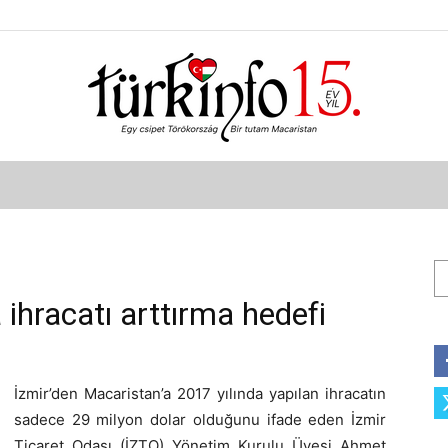
Türkinfo
Ar
 ihracatı arttırma hedefi
İzmir’den Macaristan’a 2017 yılında yapılan ihracatın
sadece 29 milyon dolar olduğunu ifade eden İzmir
Ticaret Odası (İZTO) Yönetim Kurulu Üyesi Ahmet