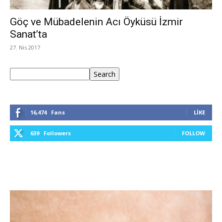
Göç ve Mübadelenin Acı Öyküsü İzmir
Sanat’ta
27. Nis 2017
Ara
Search
16,474
Fans
LIKE
639
Followers
FOLLOW