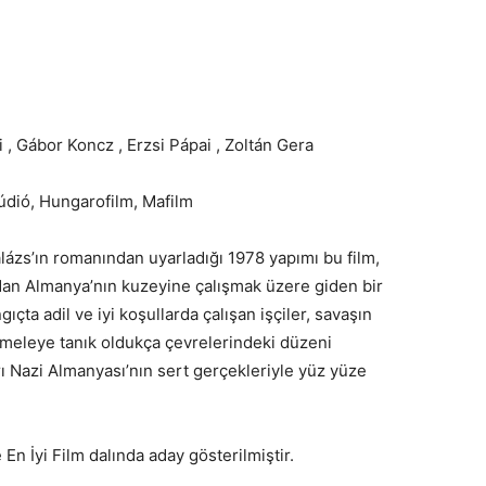
i , Gábor Koncz , Erzsi Pápai , Zoltán Gera
túdió, Hungarofilm, Mafilm
lázs’ın romanından uyarladığı 1978 yapımı bu film,
dan Almanya’nın kuzeyine çalışmak üzere giden bir
gıçta adil ve iyi koşullarda çalışan işçiler, savaşın
uameleye tanık oldukça çevrelerindeki düzeni
ı Nazi Almanyası’nın sert gerçekleriyle yüz yüze
En İyi Film dalında aday gösterilmiştir.