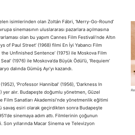
elen isimlerinden olan Zoltán Fábri, ‘Merry-Go-Round’
Avrupa sinemasının uluslararası pazarlara açılmasına
uyarlaması olan bu yapım Cannes Film Festivali’nde Altın
ys of Paul Street’ (1968) filmi En İyi Yabancı Film
m the Unfinished Sentence’ (1975) ile Moskova Film
h Seal’ (1976) ile Moskova’da Büyük Ödül’ü, ‘Requiem’
enaryo dalında Gümüş Ayı’yı kazandı.
(1952), ‘Professor Hannibal’ (1956), ‘Darkness In
Re
) yer alır. Budapeşte doğumlu yönetmen, Güzel
o ve Film Sanatları Akademisi’nde yönetmenlik eğitimi
ü savaş esiri olarak geçirdikten sonra Budapeşte
951’de sinemaya adım attı. Filmlerinin çoğunun
i. Son yıllarında Macar Sinema ve Televizyon