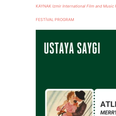
KAYNAK
Izmir International Film and Music 
FESTİVAL PROGRAM