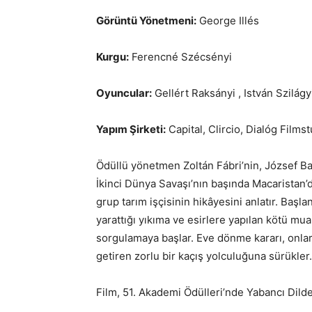
Görüntü Yönetmeni:
George Illés
Kurgu:
Ferencné Szécsényi
Oyuncular:
Gellért Raksányi , István Szilágy
Yapım Şirketi:
Capital, Clircio, Dialóg Films
Ödüllü yönetmen Zoltán Fábri’nin, József Ba
İkinci Dünya Savaşı’nın başında Macaristan’
grup tarım işçisinin hikâyesini anlatır. Başlan
yarattığı yıkıma ve esirlere yapılan kötü m
sorgulamaya başlar. Eve dönme kararı, onlar
getiren zorlu bir kaçış yolculuğuna sürükler.
Film, 51. Akademi Ödülleri’nde Yabancı Dilde 