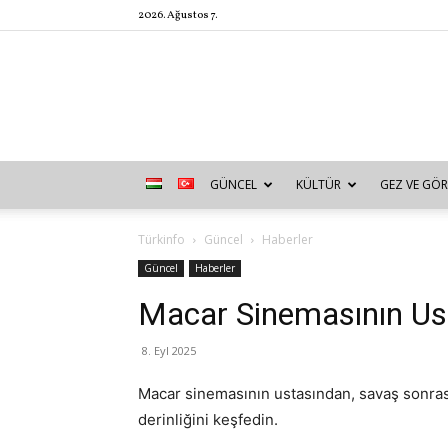
2026. Ağustos 7.
GÜNCEL
KÜLTÜR
GEZ VE GÖR
Türkinfo
Güncel
Haberler
Güncel
Haberler
Macar Sinemasının Usta
8. Eyl 2025
Macar sinemasının ustasından, savaş sonrası
derinliğini keşfedin.