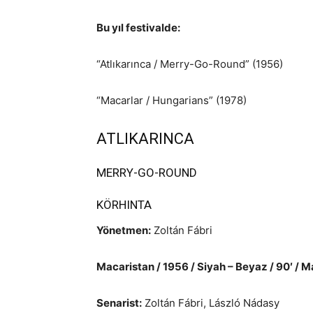
Bu yıl festivalde:
“Atlıkarınca / Merry-Go-Round” (1956)
“Macarlar / Hungarians” (1978)
ATLIKARINCA
MERRY-GO-ROUND
KÖRHINTA
Yönetmen:
Zoltán Fábri
Macaristan / 1956 / Siyah – Beyaz / 90′ / M
Senarist:
Zoltán Fábri, László Nádasy