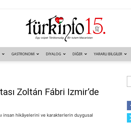
GASTRONOMI
DIYALOG
DIĞER
YARARLI BILGILER
Türkinfo
Ar
sı Zoltán Fábri Izmir’de
 insan hikâyelerini ve karakterlerin duygusal