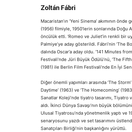
Zoltán Fábri
Macaristan’ın ‘Yeni Sinema’ akımının önde g
(1956) filmiyle, 1950’lerin sonlarında Doğu 
öncülük etti. ‘Romeo ve Juliet’in renkli bir 
Palmiye’ye aday gösterildi. Fábri’nin ‘The Bo
dalında Oscar’a aday oldu. ‘141 Minutes fro
Festivali’nde Jüri Büyük Ödülü’nü, ‘The Fift
(1981) ile Berlin Film Festivali’nde En İyi S
Diğer önemli yapımları arasında ‘The Storm’ 
Daytime’ (1963) ve ‘The Homecoming’ (1983
Sanatlar Koleji’nde tiyatro tasarımı, Tiyatr
aldı. İkinci Dünya Savaşı’nın büyük bölümün
Ulusal Tiyatrosu’nda yönetmenlik yaptı ve 1
senaryosunu yazdı ve set tasarımını üstlend
Sanatçıları Birliği’nin başkanlığını yürüttü.