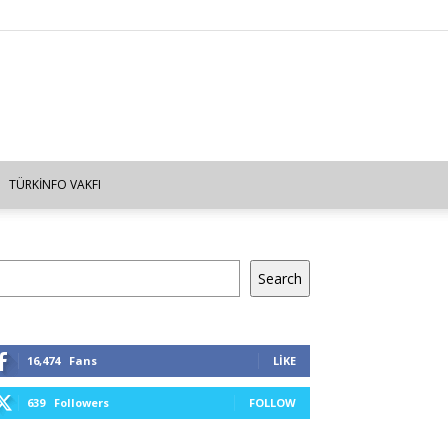
TÜRKINFO VAKFI
a
Search
16,474
Fans
LIKE
639
Followers
FOLLOW