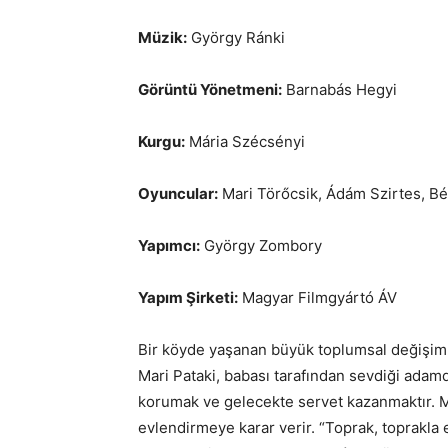
Müzik:
György Ránki
Görüntü Yönetmeni:
Barnabás Hegyi
Kurgu:
Mária Szécsényi
Oyuncular:
Mari Törőcsik, Ádám Szirtes, Bé
Yapımcı:
György Zombory
Yapım Şirketi:
Magyar Filmgyártó ÁV
Bir köyde yaşanan büyük toplumsal değişim s
Mari Pataki, babası tarafından sevdiği adamd
korumak ve gelecekte servet kazanmaktır. Mar
evlendirmeye karar verir. “Toprak, toprakla 