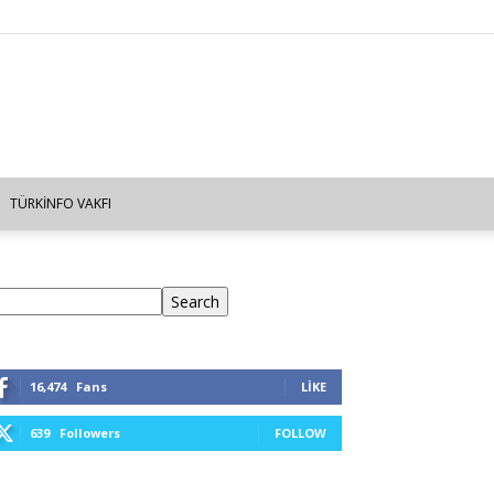
TÜRKINFO VAKFI
ra
Search
16,474
Fans
LIKE
639
Followers
FOLLOW