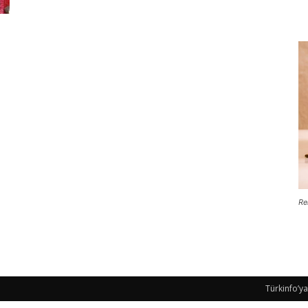
Re
Türkinfo’ya