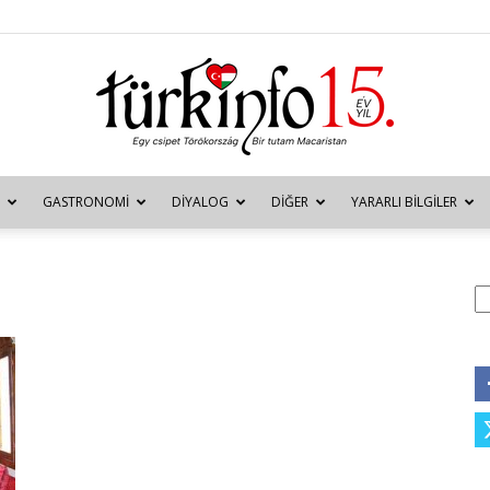
GASTRONOMI
DIYALOG
DIĞER
YARARLI BILGILER
Türkinfo
A