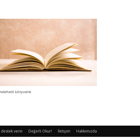
ndelhető könyveink
 destek verin
Değerli Okur!
İletişim
Hakkımızda