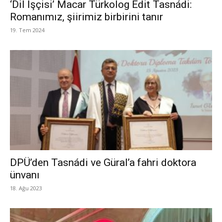
‘Dil İşçisi’ Macar Türkolog Edit Tasnádi:
Romanımız, şiirimiz birbirini tanır
19. Tem 2024
DPÜ’den Tasnádi ve Güral’a fahri doktora
ünvanı
18. Ağu 2023