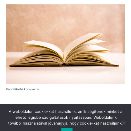
Rendelhető könyveink
A weboldalon cookie-kat használunk, amik segítenek minket a
lehető legjobb szolgáltatások nyújtásában. Weboldalunk
további használatával jóváhagyja, hogy cookie-kat használjunk.
Türkinfo’ya destek verin
Değerli Okur!
İletişim
Hakkımızda