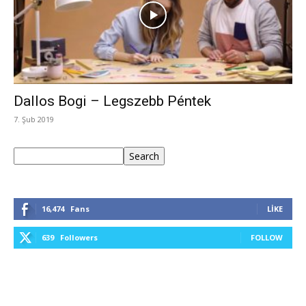
Dallos Bogi – Legszebb Péntek
7. Şub 2019
Ara
Search
16,474
Fans
LIKE
639
Followers
FOLLOW