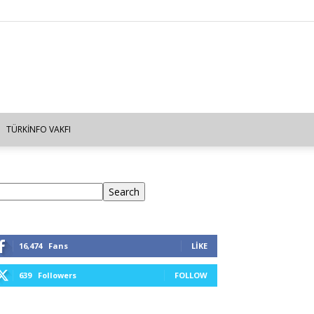
TÜRKINFO VAKFI
ra
Search
16,474
Fans
LIKE
639
Followers
FOLLOW