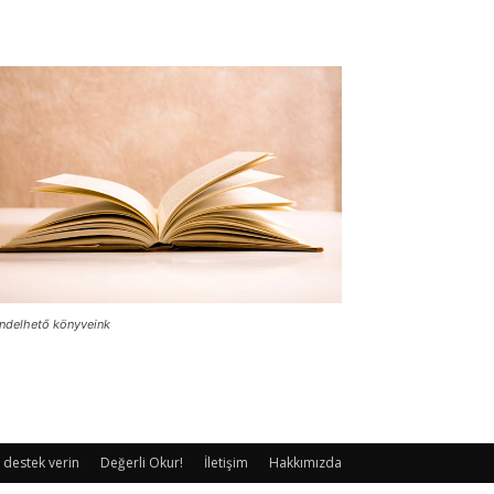
ndelhető könyveink
 destek verin
Değerli Okur!
İletişim
Hakkımızda