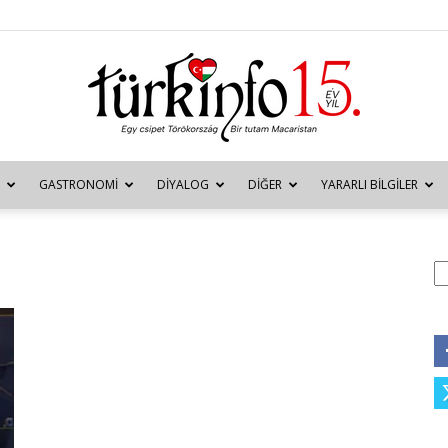
GASTRONOMI
DIYALOG
DIĞER
YARARLI BILGILER
Türkinfo
A