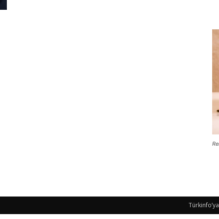
Re
Türkinfo’ya