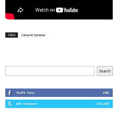
TAGS
Cabaret zenekar
Ara
Search
16,474
Fans
LIKE
639
Followers
FOLLOW