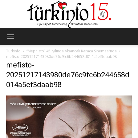
Türkinfo
Türkinfo
“Mephisto” 45. yılında Alsancak Karaca Sineması’nda
mefisto-20251217143980de76c9fc6b244658d014a5ef3daab98
mefisto-
20251217143980de76c9fc6b244658d
014a5ef3daab98