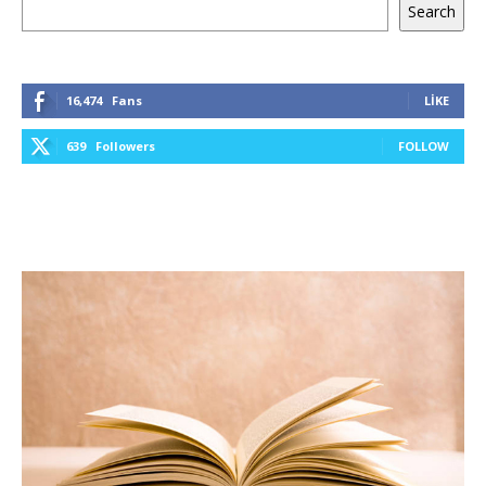
Ara
Search
16,474
Fans
LIKE
639
Followers
FOLLOW