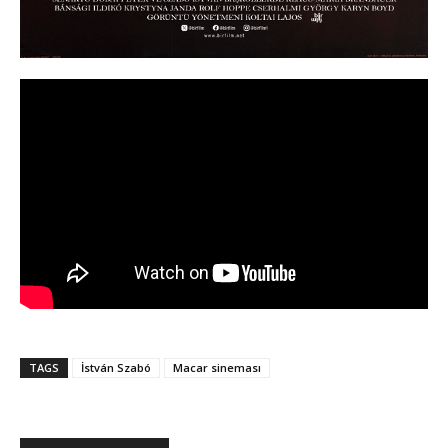
TAGS
İstván Szabó
Macar sineması