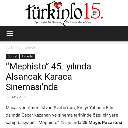
Türkinfo
Türkinfo
Güncel
Güncel
Haberler
“Mephisto” 45. yılında
Alsancak Karaca
Sineması’nda
24. May 2026
Macar yönetmen István Szabó’nun, En İyi Yabancı Film
dalında Oscar kazanan ve sinema tarihinde özel bir yere
sahip başyapıtı “Mephisto” 45. yılında
25 Mayıs Pazartesi