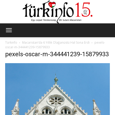
Türkinfo
Türkinfo
Macaristan’da 6 Yıllık Olağanüstü Hal Sona Erdi
pexels-
oscar-m-344441239-15879933
pexels-oscar-m-344441239-15879933