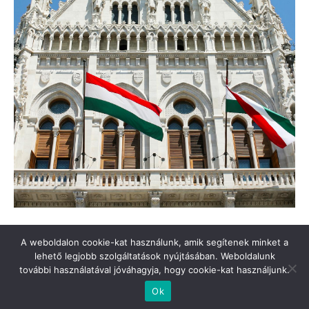
A weboldalon cookie-kat használunk, amik segítenek minket a
lehető legjobb szolgáltatások nyújtásában. Weboldalunk
további használatával jóváhagyja, hogy cookie-kat használjunk.
Türkinfo’ya destek verin
Değerli Okur!
İletişim
Hakkımızda
Ok
© Turkinfo.hu 2020