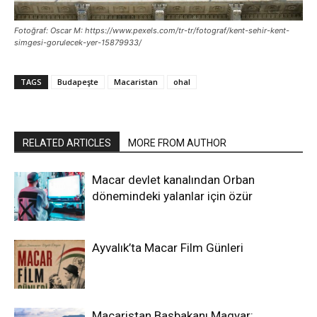
Fotoğraf: Oscar M: https://www.pexels.com/tr-tr/fotograf/kent-sehir-kent-
simgesi-gorulecek-yer-15879933/
TAGS
Budapeşte
Macaristan
ohal
RELATED ARTICLES
MORE FROM AUTHOR
Macar devlet kanalından Orban
dönemindeki yalanlar için özür
Ayvalık’ta Macar Film Günleri
Macaristan Başbakanı Magyar: