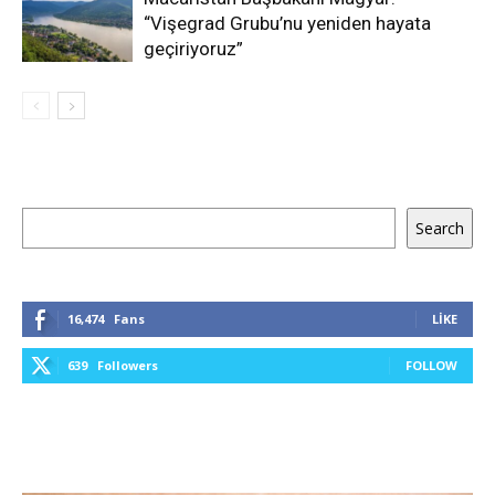
“Vişegrad Grubu’nu yeniden hayata
geçiriyoruz”
Ara
Search
16,474
Fans
LIKE
639
Followers
FOLLOW