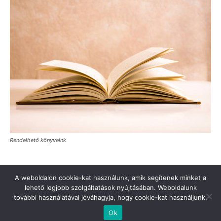
Rendelhető könyveink
A weboldalon cookie-kat használunk, amik segítenek minket a
lehető legjobb szolgáltatások nyújtásában. Weboldalunk
további használatával jóváhagyja, hogy cookie-kat használjunk.
Türkinfo’ya destek verin
Değerli Okur!
İletişim
Hakkımızda
Ok
© Turkinfo.hu 2020