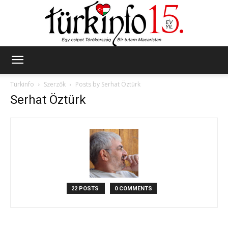
Türkinfo
Türkinfo
Szerzők
Posts by Serhat Öztürk
Serhat Öztürk
22 POSTS
0 COMMENTS