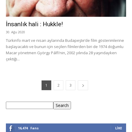
İnsanlık hali : Hukkle!
30. Ağu 2020
Türkinfo mart ve nisan aylarında Budapeşte’de film gösterimlerine
başlayacaktı ve bunun için seçilen filmlerden biri de 1974 doğumlu
Macar yönetmen György Pálfi’nin, 2002 yılında 28 yaşındayken
çektiği...
1
2
3
Ara
Search
16,474
Fans
LIKE