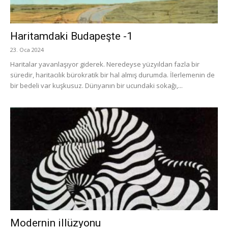
Haritamdaki Budapeşte -1
23. Oca 2024
Haritalar yavanlaşıyor giderek. Neredeyse yüzyıldan fazla bir
süredir, haritacılık bürokratik bir hal almış durumda. İlerlemenin de
bir bedeli var kuşkusuz. Dünyanın bir ucundaki sokağı,...
Modernin illüzyonu