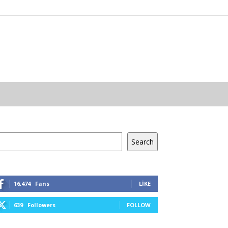
a
Search
16,474
Fans
LIKE
639
Followers
FOLLOW