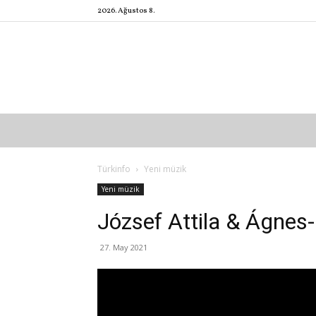
2026. Ağustos 8.
Türkinfo
Yeni müzik
Yeni müzik
József Attila & Ágnes
27. May 2021