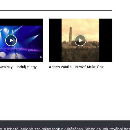
walsky – Indulj el egy
Ágnes Vanilla- József Attila: Ősz
 a lehető legjobb szolgáltatások nyújtásában. Weboldalunk további hasz