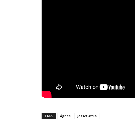
TAGS
Ágnes
József Attila