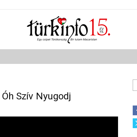
Türkinfo
Ar
- Óh Szív Nyugodj