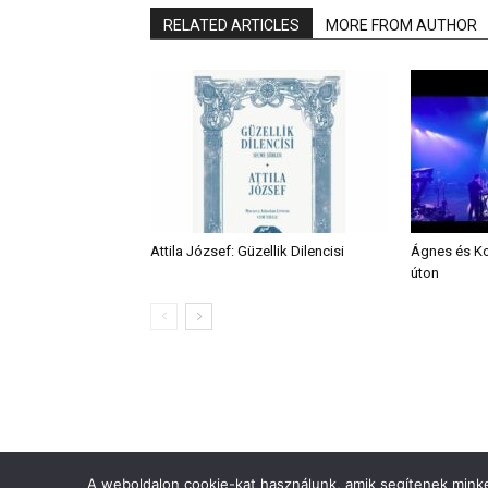
RELATED ARTICLES
MORE FROM AUTHOR
Attila József: Güzellik Dilencisi
Ágnes és Ko
úton
A weboldalon cookie-kat használunk, amik segítenek minket