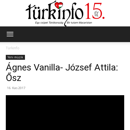
Türkinfo
Türkinfo
Yeni müzik
Ágnes Vanilla- József Attila:
Ősz
16. Kas 2017