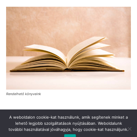
Rendelhető könyveink
A weboldalon cookie-kat használunk, amik segítenek minket a
lehető legjobb szolgáltatások nyújtásában. Weboldalunk
további használatával jóváhagyja, hogy cookie-kat használjunk.
Türkinfo’ya destek verin
Değerli Okur!
İletişim
Hakkımızda