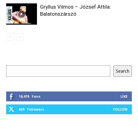
Gryllus Vilmos – József Attila:
Balatonszárszó
Ara
Search
16,474
Fans
LIKE
639
Followers
FOLLOW