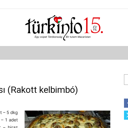
Türkinfo
Ar
sı (Rakott kelbimbó)
t – 5 dkg
 – 1 adet
 – biraz