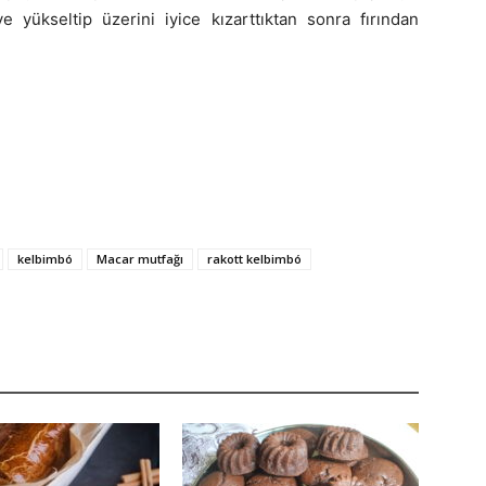
e yükseltip üzerini iyice kızarttıktan sonra fırından
kelbimbó
Macar mutfağı
rakott kelbimbó