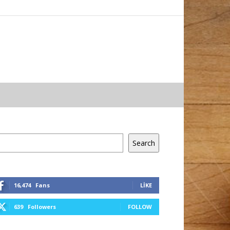
a
Search
16,474
Fans
LIKE
639
Followers
FOLLOW