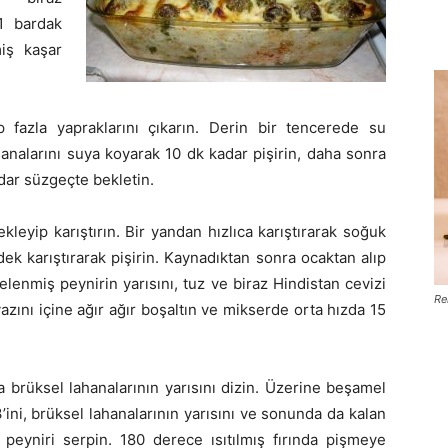
1 bardak
iş kaşar
ip fazla yapraklarını çıkarın. Derin bir tencerede su
analarını suya koyarak 10 dk kadar pişirin, daha sonra
dar süzgeçte bekletin.
kleyip karıştırın. Bir yandan hızlıca karıştırarak soğuk
ek karıştırarak pişirin. Kaynadıktan sonra ocaktan alıp
lenmiş peynirin yarısını, tuz ve biraz Hindistan cevizi
Re
zını içine ağır ağır boşaltın ve mikserde orta hızda 15
a brüksel lahanalarının yarısını dizin. Üzerine beşamel
3’ini, brüksel lahanalarının yarısını ve sonunda da kalan
peyniri serpin. 180 derece ısıtılmış fırında pişmeye