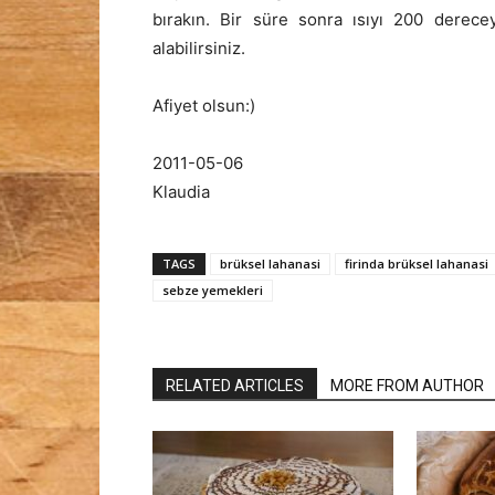
bırakın. Bir süre sonra ısıyı 200 derecey
alabilirsiniz.
Afiyet olsun:)
2011-05-06
Klaudia
TAGS
brüksel lahanasi
firinda brüksel lahanasi
sebze yemekleri
RELATED ARTICLES
MORE FROM AUTHOR