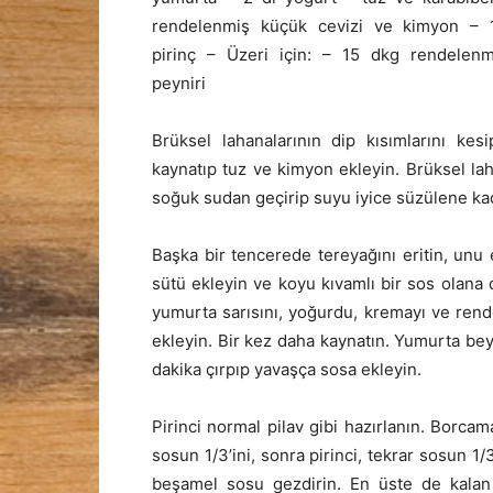
rendelenmiş küçük cevizi ve kimyon – 
pirinç – Üzeri için: – 15 dkg rendelenm
peyniri
Brüksel lahanalarının dip kısımlarını kes
kaynatıp tuz ve kimyon ekleyin. Brüksel lah
soğuk sudan geçirip suyu iyice süzülene ka
Başka bir tencerede tereyağını eritin, unu e
sütü ekleyin ve koyu kıvamlı bir sos olana d
yumurta sarısını, yoğurdu, kremayı ve rende
ekleyin. Bir kez daha kaynatın. Yumurta beya
dakika çırpıp yavaşça sosa ekleyin.
Pirinci normal pilav gibi hazırlanın. Borcam
sosun 1/3’ini, sonra pirinci, tekrar sosun 1/
beşamel sosu gezdirin. En üste de kalan 