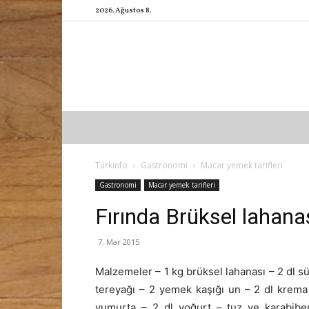
2026. Ağustos 8.
Türkinfo
Gastronomi
Macar yemek tarifleri
Gastronomi
Macar yemek tarifleri
Fırında Brüksel lahana
7. Mar 2015
Malzemeler – 1 kg brüksel lahanası – 2 dl sü
tereyağı – 2 yemek kaşığı un – 2 dl krema
yumurta – 2 dl yoğurt – tuz ve karabiber