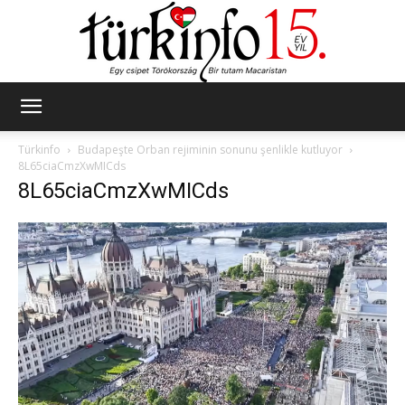
Türkinfo
Türkinfo
Budapeşte Orban rejiminin sonunu şenlikle kutluyor
8L65ciaCmzXwMICds
8L65ciaCmzXwMICds