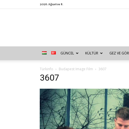
2026. Ağustos 8.
GÜNCEL
KÜLTÜR
GEZ VE GÖR
Türkinfo
Budapest Image Film
3607
3607