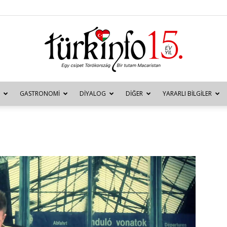
GASTRONOMI
DIYALOG
DIĞER
YARARLI BILGILER
Türkinfo